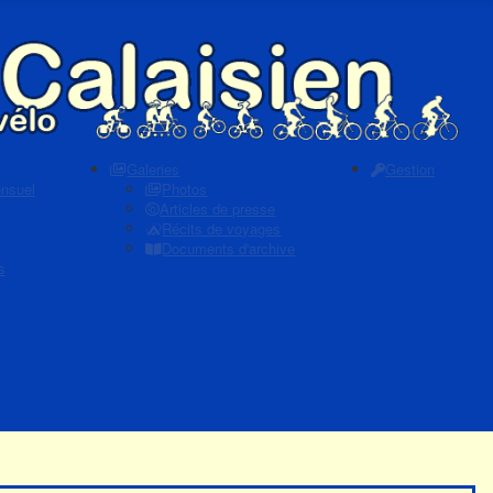
Galeries
Gestion
ensuel
Photos
Articles de presse
Récits de voyages
Documents d'archive
s