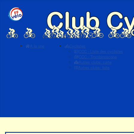
A la une
Cyclistes
CCC - Liste des cyclistes
CCC - Trombinoscope
Autres clubs: carte
Autres clubs: liste