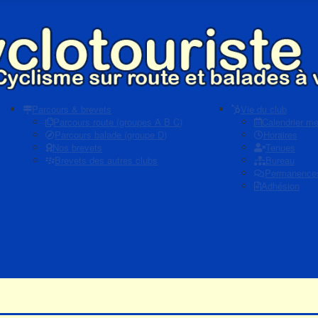
Parcours & brevets
Vie du club
Parcours route (groupes A B C)
Calendrier m
Parcours balade (groupe D)
Horaires
Nos brevets
Tenues
Brevets des autres clubs
Bureau
Permanence
Adhésion