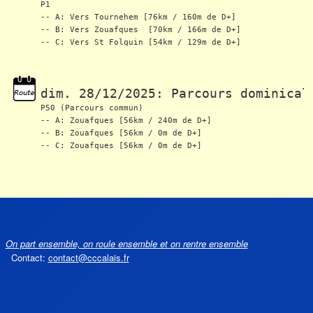
P1
-- A: Vers Tournehem [76km / 160m de D+]
-- B: Vers Zouafques  [70km / 166m de D+]
-- C: Vers St Folquin [54km / 129m de D+]
dim. 28/12/2025: Parcours dominical
P50 (Parcours commun)
-- A: Zouafques [56km / 240m de D+]
-- B: Zouafques [56km / 0m de D+]
-- C: Zouafques [56km / 0m de D+]
On part ensemble, on roule ensemble et on rentre ensemble
Contact:
contact@cccalais.fr