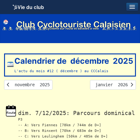
Vie du club
Calendrier de  décembre  2025
L'actu du mois #12 ( décembre ) au CCCalais
  novembre  2025
 janvier  2026 
dim. 7/12/2025: Parcours dominical 
P3
-- A: Vers Fiennes [78km / 744m de D+]
-- B: Vers Rinxent [70km / 683m de D+]
-- C: Vers Leulinghem [50km / 485m de D+]